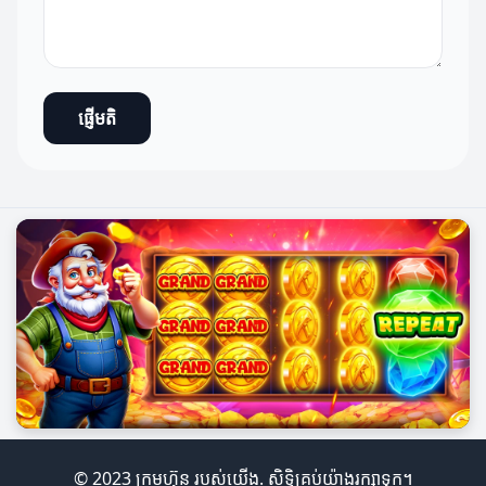
ផ្ញើមតិ
© 2023 ក្រុមហ៊ុន របស់យើង. សិទ្ធិគ្រប់យ៉ាងរក្សាទុក។