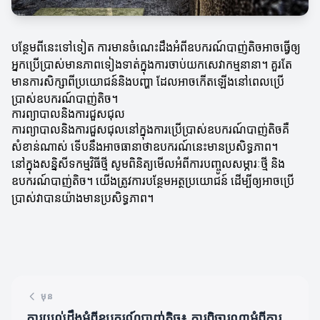
បន្ថែមពីនេះទៅទៀត ការមានចំណេះដឹងអំពីឧបករណ៍បាញ់តិចអាចធ្វើឲ្យ
អ្នកប្រើប្រាស់មានភាពទៀងទាត់ក្នុងការចាប់យកសេវាកម្មនានា។ គួរតែ
មានការសិក្សាពីប្រយោជន៍និងបញ្ហា ដែលអាចកើតឡើងនៅពេលប្រើ
ប្រាស់ឧបករណ៍បាញ់តិច។
ការព្យាបាលនិងការជួសជុល
ការព្យាបាលនិងការជួសជុលនៅក្នុងការប្រើប្រាស់ឧបករណ៍បាញ់តិចគឺ
សំខាន់ណាស់ ទើបនឹងអាចធានាថាឧបករណ៍នេះមានប្រសិទ្ធភាព។
នៅក្នុងសន្និសីទកម្មវិធីថ្មី សូមពិនិត្យមើលអំពីការបញ្ចូលសម្ភារៈថ្មី និង
ឧបករណ៍បាញ់តិច។ យើងត្រូវការបន្ថែមអត្ថប្រយោជន៍ ដើម្បីឲ្យអាចប្រើ
ប្រាស់វាបានយ៉ាងមានប្រសិទ្ធភាព។
មុន
ការយល់ដឹងអំពីឧបករណ៍បាញ់តិច៖ ការពិចារណាអំពីការ