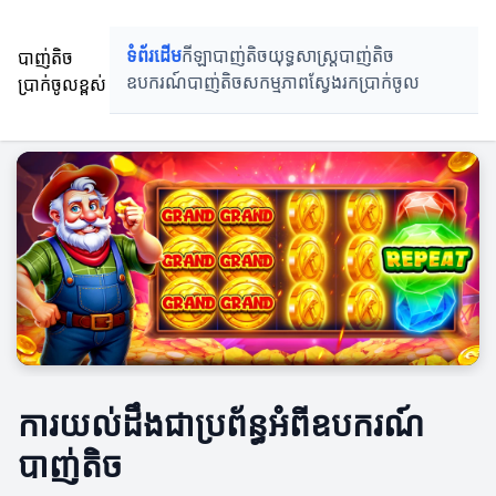
បាញ់តិច
ទំព័រដើម
កីឡាបាញ់តិច
យុទ្ធសាស្ត្របាញ់តិច
ប្រាក់ចូលខ្ពស់
ឧបករណ៍បាញ់តិច
សកម្មភាពស្វែងរកប្រាក់ចូល
ការយល់ដឹងជាប្រព័ន្ធអំពីឧបករណ៍
បាញ់តិច