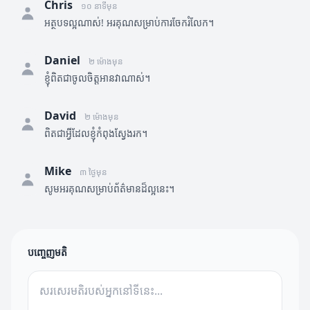
Chris
១០ នាទីមុន
អត្ថបទល្អណាស់! អរគុណសម្រាប់ការចែករំលែក។
Daniel
២ ម៉ោងមុន
ខ្ញុំពិតជាចូលចិត្តអានវាណាស់។
David
២ ម៉ោងមុន
ពិតជាអ្វីដែលខ្ញុំកំពុងស្វែងរក។
Mike
៣ ថ្ងៃមុន
សូមអរគុណសម្រាប់ព័ត៌មានដ៏ល្អនេះ។
បញ្ចេញមតិ