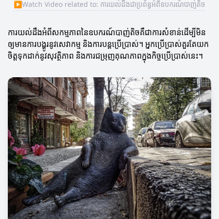
▶
Watch Video related to: ការយល់ដឹងជាប្រព័ន្ធអំពីឧបករណ៍បាញ់តិច
ការយល់ដឹងអំពីសកម្មភាពនៃឧបករណ៍បាញ់តិចគឺជាការសំខាន់ដើម្បីមិន
ឲ្យមានការបង្ហូរនូវសេវាកម្ម និងការបន្តប្រើប្រាស់។ អ្នកប្រើប្រាស់គួរតែយក
ចិត្តទុកដាក់នូវសុវត្ថិភាព និងការជម្រុញគុណភាពក្នុងកិច្ចប្រើប្រាស់នេះ។