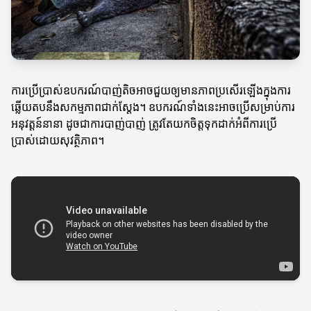
ការប្រើប្រាស់ឧបករណ៍បាញ់តិចអាចជួយឲ្យមានភាពប្រសើរឡើងក្នុងការ
ឆ្លើយតបនឹងសកម្មភាពជាក់ស្តែង។ ឧបករណ៍ទាំងនេះអាចប្រើសម្រាប់ការ
អនុវត្តន៍នានា ដូចជាការបាញ់បាញ់ ត្រូវតែយកចិត្តទុកដាក់អំពីការប្រើ
ប្រាស់ដោយសុវត្ថិភាព។