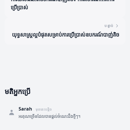
ប្រើប្រាស់
បន្ទាប់
យុទ្ធសាស្ត្រល្អបំផុតសម្រាប់ការប្រើប្រាស់ឧបករណ៍បាញ់តិច
មតិអ្នកប្រើ
Sarah
មុននេះបន្តិច
អរគុណច្រើនដែលបានផ្តល់ចំណេះដឹងថ្មីៗ។