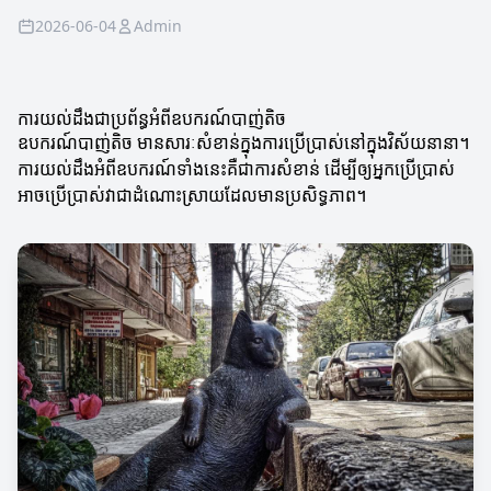
2026-06-04
Admin
ការយល់ដឹងជាប្រព័ន្ធអំពីឧបករណ៍បាញ់តិច
ឧបករណ៍បាញ់តិច មានសារៈសំខាន់ក្នុងការប្រើប្រាស់នៅក្នុងវិស័យនានា។
ការយល់ដឹងអំពីឧបករណ៍ទាំងនេះគឺជាការសំខាន់ ដើម្បីឲ្យអ្នកប្រើប្រាស់
អាចប្រើប្រាស់វាជាដំណោះស្រាយដែលមានប្រសិទ្ធភាព។