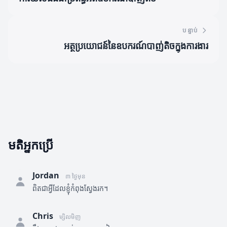
បន្ទាប់
អត្ថប្រយោជន៍នៃឧបករណ៍បាញ់តិចក្នុងការងារ
មតិអ្នកប្រើ
Jordan
៣ ថ្ងៃមុន
ពិតជាអ្វីដែលខ្ញុំកំពុងស្វែងរក។
Chris
ម្សិលមិញ