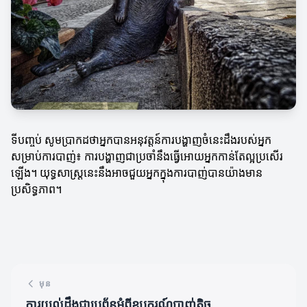
ទីបញ្ចប់ សូមប្រាកដថាអ្នកបានអនុវត្តន៍ការបង្ហាញចំនេះដឹងរបស់អ្នក
សម្រាប់ការបាញ់៖ ការបង្ហាញជាប្រចាំនឹងធ្វើអោយអ្នកកាន់តែល្អប្រសើរ
ឡើង។ យុទ្ធសាស្ត្រនេះនឹងអាចជួយអ្នកក្នុងការបាញ់បានយ៉ាងមាន
ប្រសិទ្ធភាព។
មុន
ការយល់ដឹងជាប្រព័ន្ធអំពីឧបករណ៍បាញ់តិច