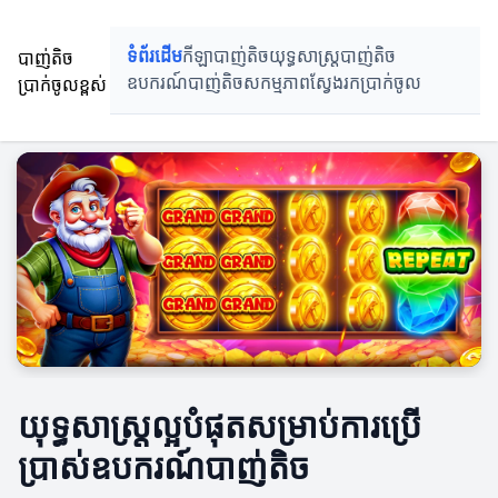
បាញ់តិច
ទំព័រដើម
កីឡាបាញ់តិច
យុទ្ធសាស្ត្របាញ់តិច
ប្រាក់ចូលខ្ពស់
ឧបករណ៍បាញ់តិច
សកម្មភាពស្វែងរកប្រាក់ចូល
យុទ្ធសាស្ត្រល្អបំផុតសម្រាប់ការប្រើ
ប្រាស់ឧបករណ៍បាញ់តិច