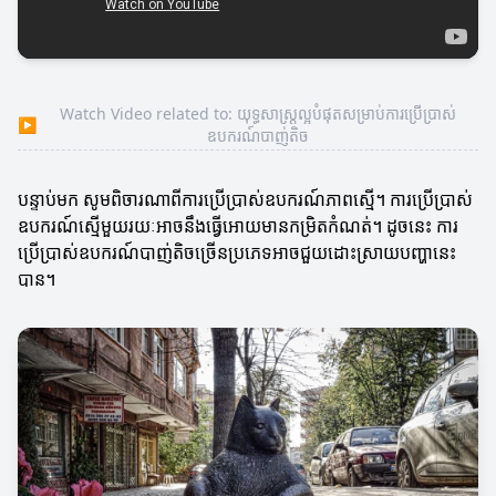
Watch Video related to: យុទ្ធសាស្ត្រល្អបំផុតសម្រាប់ការប្រើប្រាស់
▶
ឧបករណ៍បាញ់តិច
បន្ទាប់មក សូមពិចារណាពីការប្រើប្រាស់ឧបករណ៍ភាពស្មើ។ ការប្រើប្រាស់
ឧបករណ៍ស្មើមួយរយៈអាចនឹងធ្វើអោយមានកម្រិតកំណត់។ ដូចនេះ ការ
ប្រើប្រាស់ឧបករណ៍បាញ់តិចច្រើនប្រភេទអាចជួយដោះស្រាយបញ្ហានេះ
បាន។