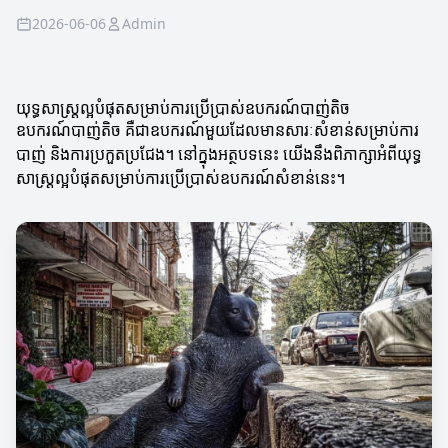
2026-06-06
Admin
យុទ្ធសាស្ត្រល្អបំផុតសម្រាប់ការប្រើប្រាស់ឧបករណ៍បាញ់តិច
ឧបករណ៍បាញ់តិច គឺជាឧបករណ៍មួយដែលមានសារៈសំខាន់សម្រាប់ការ
បាញ់ និងការប្រកួតប្រជែង។ នៅក្នុងអត្ថបទនេះ យើងនឹងពិភាក្សាអំពីយុទ្ធ
សាស្ត្រល្អបំផុតសម្រាប់ការប្រើប្រាស់ឧបករណ៍សំខាន់នេះ។