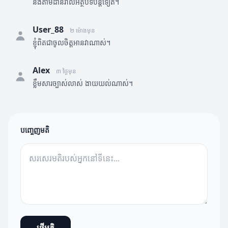
នឹងតាមដានរាល់អត្ថបទបន្តទៀត។
User_88
២ ម៉ោងមុន
ខ្ញុំពិតជាចូលចិត្តអានវាណាស់។
Alex
៣ ថ្ងៃមុន
ខ្លឹមសារច្បាស់លាស់ ងាយយល់ណាស់។
បញ្ចេញមតិ