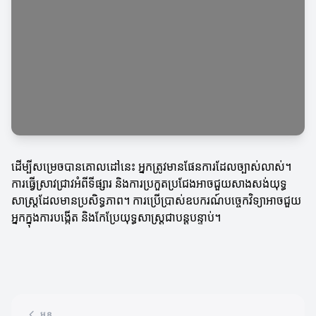
ដើម្បីសម្រេចបានគោលដៅនេះ អ្នកត្រូវមានផែនការដែលច្បាស់លាស់។
ការធ្វើស្រាវជ្រាវអំពីទីផ្សារ និងការប្រកួតប្រជែងអាចជួយសាងសង់យុទ្ធ
សាស្ត្រដែលមានប្រសិទ្ធភាព។ ការប្រើប្រាស់ឧបករណ៍បច្ចេកវិទ្យាអាចជួយ
អ្នកក្នុងការបង្កើត និងកែប្រែយុទ្ធសាស្ត្រជាបន្តបន្ទាប់។
មុន