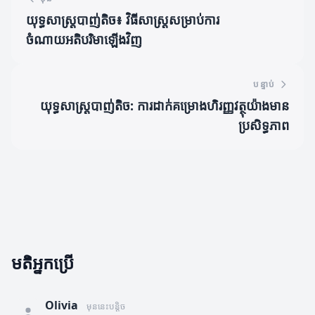
យុទ្ធសាស្ត្របាញ់តិច៖ វិធីសាស្ត្រសម្រាប់ការ
ចំណាយអតិបរិមាឡើងវិញ
បន្ទាប់
យុទ្ធសាស្ត្របាញ់តិច: ការដាក់គម្រោងហិរញ្ញវត្ថុយ៉ាងមាន
ប្រសិទ្ធភាព
មតិអ្នកប្រើ
Olivia
មុននេះបន្តិច