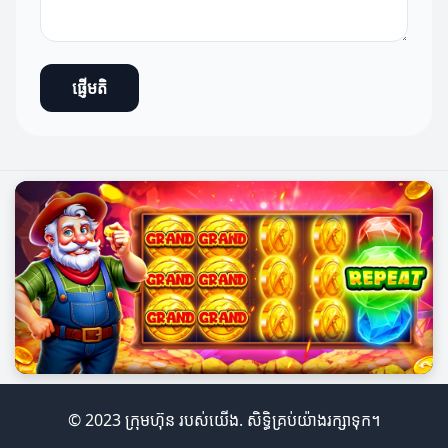
ផ្ញើមតិ
© 2023 ក្រុមហ៊ុន របស់យើង. សិទ្ធិគ្រប់យ៉ាងរក្សាទុក។