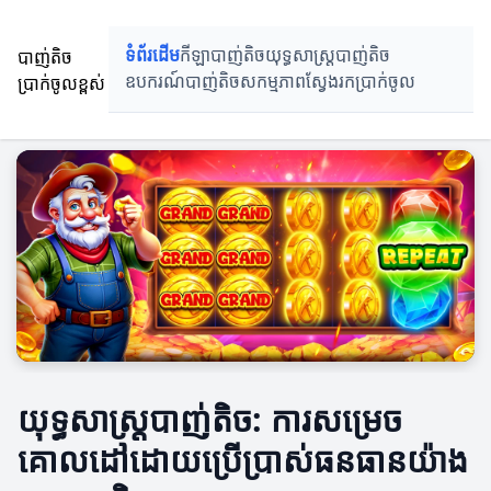
បាញ់តិច
ទំព័រដើម
កីឡាបាញ់តិច
យុទ្ធសាស្ត្របាញ់តិច
ប្រាក់ចូលខ្ពស់
ឧបករណ៍បាញ់តិច
សកម្មភាពស្វែងរកប្រាក់ចូល
យុទ្ធសាស្ត្របាញ់តិច: ការសម្រេច
គោលដៅដោយប្រើប្រាស់ធនធានយ៉ាង