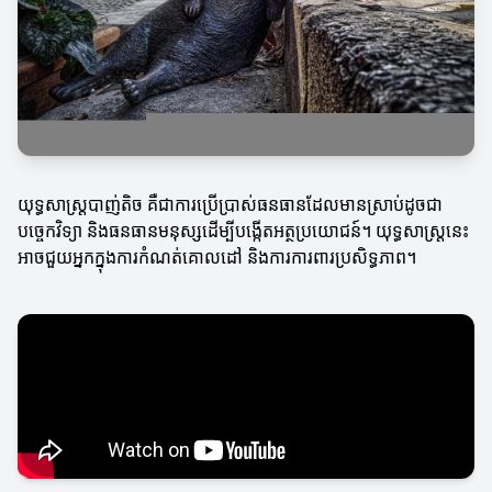
យុទ្ធសាស្ត្របាញ់តិច គឺជាការប្រើប្រាស់ធនធានដែលមានស្រាប់ដូចជា
បច្ចេកវិទ្យា និងធនធានមនុស្សដើម្បីបង្កើតអត្ថប្រយោជន៍។ យុទ្ធសាស្ត្រនេះ
អាចជួយអ្នកក្នុងការកំណត់គោលដៅ និងការការពារប្រសិទ្ធភាព។