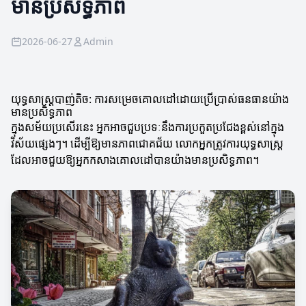
មានប្រសិទ្ធភាព
2026-06-27
Admin
យុទ្ធសាស្ត្របាញ់តិច: ការសម្រេចគោលដៅដោយប្រើប្រាស់ធនធានយ៉ាង
មានប្រសិទ្ធភាព
ក្នុងសម័យប្រសើរនេះ អ្នកអាចជួបប្រទៈនឹងការប្រកួតប្រជែងខ្ពស់នៅក្នុង
វិស័យផ្សេងៗ។ ដើម្បីឱ្យមានភាពជោគជ័យ លោកអ្នកត្រូវការយុទ្ធសាស្ត្រ
ដែលអាចជួយឱ្យអ្នកកសាងគោលដៅបានយ៉ាងមានប្រសិទ្ធភាព។