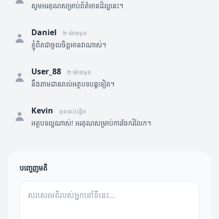
សូមអរគុណសម្រាប់ព័ត៌មានដ៏ល្អនេះ។
Daniel
២ ម៉ោងមុន
ខ្ញុំពិតជាចូលចិត្តអានវាណាស់។
User_88
២ ម៉ោងមុន
នឹងតាមដានរាល់អត្ថបទបន្តទៀត។
Kevin
មុននេះបន្តិច
អត្ថបទល្អណាស់! អរគុណសម្រាប់ការចែករំលែក។
បញ្ចេញមតិ