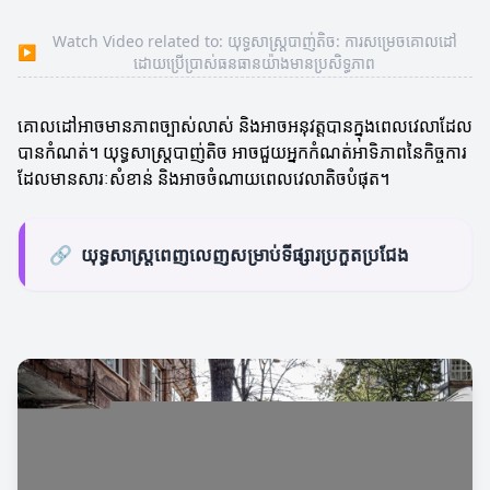
Watch Video related to: យុទ្ធសាស្ត្របាញ់តិច: ការសម្រេចគោលដៅ
▶
ដោយប្រើប្រាស់ធនធានយ៉ាងមានប្រសិទ្ធភាព
គោលដៅអាចមានភាពច្បាស់លាស់ និងអាចអនុវត្តបានក្នុងពេលវេលាដែល
បានកំណត់។ យុទ្ធសាស្ត្របាញ់តិច អាចជួយអ្នកកំណត់អាទិភាពនៃកិច្ចការ
ដែលមានសារៈសំខាន់ និងអាចចំណាយពេលវេលាតិចបំផុត។
🔗
យុទ្ធសាស្ត្រ​ពេញលេញសម្រាប់ទីផ្សារប្រកួតប្រជែង