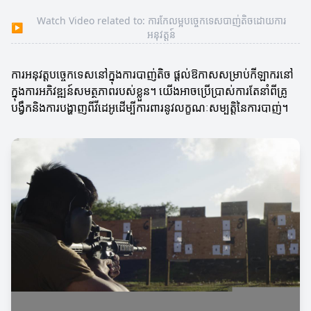
Watch Video related to: ការកែលម្អបច្ចេកទេសបាញ់តិចដោយការ
▶
អនុវត្តន៍
ការអនុវត្តបច្ចេកទេសនៅក្នុងការបាញ់តិច ផ្តល់ឱកាសសម្រាប់កីឡាករនៅ
ក្នុងការអភិវឌ្ឍន៍សមត្ថភាពរបស់ខ្លួន។ យើងអាចប្រើប្រាស់ការតែនាំពីគ្រូ
បង្វឹកនិងការបង្ហាញពីវីដេអូដើម្បីការពារនូវលក្ខណៈសម្បត្តិនៃការបាញ់។