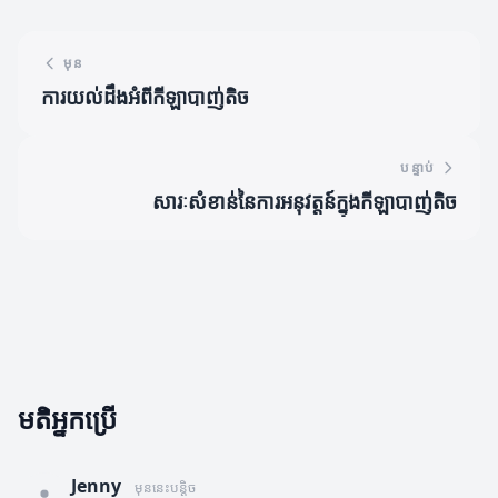
មុន
ការយល់ដឹងអំពីកីឡាបាញ់តិច
បន្ទាប់
សារៈសំខាន់នៃការអនុវត្តន៍ក្នុងកីឡាបាញ់តិច
មតិអ្នកប្រើ
Jenny
មុននេះបន្តិច