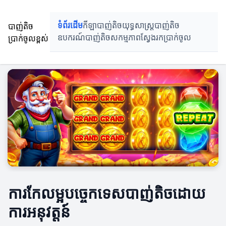
បាញ់តិច
ទំព័រដើម
កីឡាបាញ់តិច
យុទ្ធសាស្ត្របាញ់តិច
ប្រាក់ចូលខ្ពស់
ឧបករណ៍បាញ់តិច
សកម្មភាពស្វែងរកប្រាក់ចូល
ការកែលម្អបច្ចេកទេសបាញ់តិចដោយ
ការអនុវត្តន៍