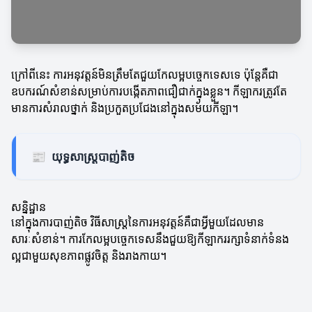
ក្រៅពីនេះ ការអនុវត្តន៍មិនត្រឹមតែជួយកែលម្អបច្ចេកទេសទេ ប៉ុន្តែគឺជា
ឧបករណ៍សំខាន់សម្រាប់ការបង្កើតភាពជឿជាក់ក្នុងខ្លួន។ កីឡាករ​ត្រូវតែ
មានការសំរាលថ្នាក់ និងប្រកួតប្រជែងនៅក្នុងសម័យកីឡា។
📰
យុទ្ធសាស្ត្របាញ់តិច
សន្និដ្ឋាន
នៅក្នុងការបាញ់តិច វិធីសាស្ត្រនៃការអនុវត្តន៍គឺជាអ្វីមួយដែលមាន
សារៈសំខាន់។ ការកែលម្អបច្ចេកទេសនឹងជួយឱ្យកីឡាកររក្សាទំនាក់ទំនង
ល្អជាមួយសុខភាពផ្លូវចិត្ត និងរាងកាយ។