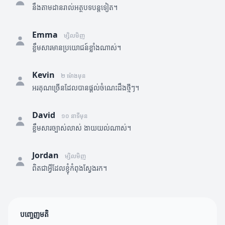
នឹងតាមដានរាល់អត្ថបទបន្តទៀត។
Emma
ម្សិលមិញ
ខ្លឹមសារមានប្រយោជន៍ខ្លាំងណាស់។
Kevin
២ ម៉ោងមុន
អរគុណច្រើនដែលបានផ្តល់ចំណេះដឹងថ្មីៗ។
David
១០ នាទីមុន
ខ្លឹមសារច្បាស់លាស់ ងាយយល់ណាស់។
Jordan
ម្សិលមិញ
ពិតជាអ្វីដែលខ្ញុំកំពុងស្វែងរក។
បញ្ចេញមតិ