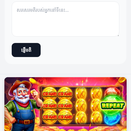
ផ្ញើមតិ