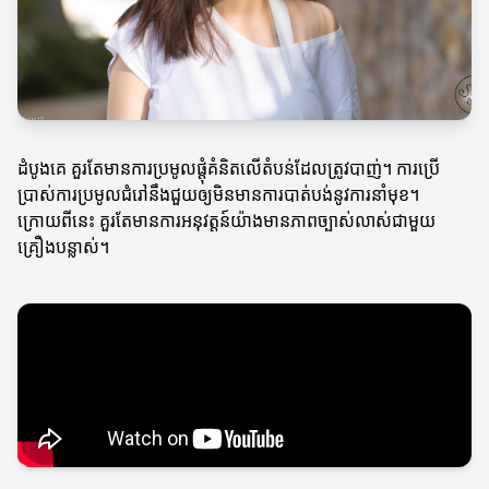
ដំបូងគេ គួរតែមានការប្រមូលផ្តុំគំនិតលើតំបន់ដែលត្រូវបាញ់។ ការប្រើ
ប្រាស់ការប្រមូលជំរៅនឹងជួយឲ្យមិនមានការបាត់បង់នូវការនាំមុខ។
ក្រោយពីនេះ គួរតែមានការអនុវត្តន៍យ៉ាងមានភាពច្បាស់លាស់ជាមួយ
គ្រឿងបន្លាស់។