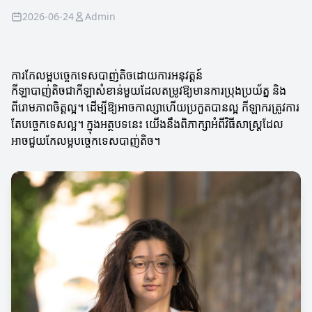
2026-06-24
Admin
ការកែលម្អបច្ចេកទេសបាញ់តិចដោយការអនុវត្តន៍
កីឡាបាញ់តិចជាកីឡាសំខាន់មួយដែលតម្រូវឱ្យមានការប្រុងប្រយ័ត្ន និង
ពីរោមភាពចិត្តល្អ។ ដើម្បីឱ្យអាចកាល្សាហើយប្រកួតបានល្អ កីឡាករ​ត្រូវការ​
តែបច្ចេកទេសល្អ។ ក្នុងអត្ថបទនេះ យើងនឹងពិភាក្សាអំពីវិធីសាស្ត្រដែល
អាចជួយកែលម្អបច្ចេកទេសបាញ់តិច។