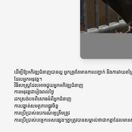
ដើម្បីឱ្យអភិវឌ្ឍជំនាញបានល្អ អ្នកត្រូវតែមានការបញ្ជាក់ និងការវាយតម្
ដែលអ្នកអនុវត្ត។
វិធីសាស្ត្រដែលអាចជួយអ្នកអភិវឌ្ឍជំនាញ
ការអនុវត្តជារៀងរាល់ថ្ងៃ
ដកស្រង់បទពិសោធន៍ពីអ្នកជំនាញ
ការបង្ហាត់សមត្ថភាពផ្លូវចិត្ត
ការប្រើប្រាស់ឧបករណ៍ឲ្យត្រឹមត្រូវ
ការប្រើប្រាស់បច្ចេកទេសផ្សេងៗគ្នាត្រូវបានសម្គាល់ថាជាកត្តាដែលមានស