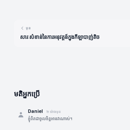
មុន
សារៈសំខាន់នៃការអនុវត្តន៍ក្នុងកីឡាបាញ់តិច
មតិអ្នកប្រើ
Daniel
២ ម៉ោងមុន
ខ្ញុំពិតជាចូលចិត្តអានវាណាស់។