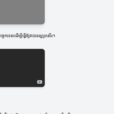
បច្ចេកទេសដើម្បីធ្វើឱ្យវាបានល្អប្រសើរ។