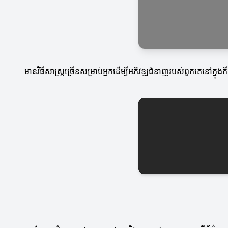
មានវិធីសាស្ត្រច្រើនសម្រាប់អ្នកដើម្បីអភិវឌ្ឍជំនាញរបស់ពួកគេនៅក្នុងកីឡ