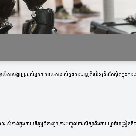
លៃលើការបង្ហាញរបស់អ្នក។ ការលូតលាស់ក្នុងការបាញ់តិចមិនត្រឹមតែស្ថិតក្នុងការបង
ារៈសំខាន់ក្នុងការអភិវឌ្ឍជំនាញ។ ការបញ្ចូលការសិក្សានិងការបង្ហាត់បង្រៀនគឺ