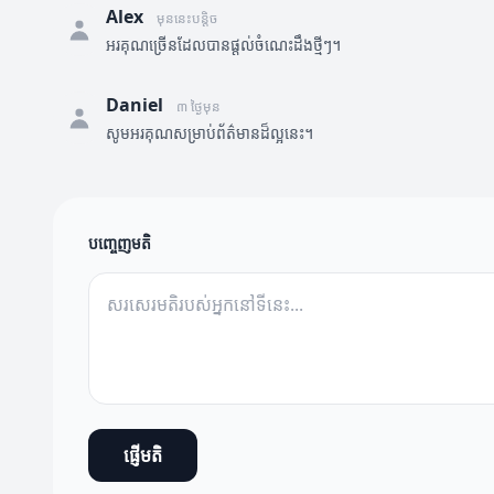
Alex
មុននេះបន្តិច
អរគុណច្រើនដែលបានផ្តល់ចំណេះដឹងថ្មីៗ។
Daniel
៣ ថ្ងៃមុន
សូមអរគុណសម្រាប់ព័ត៌មានដ៏ល្អនេះ។
បញ្ចេញមតិ
ផ្ញើមតិ