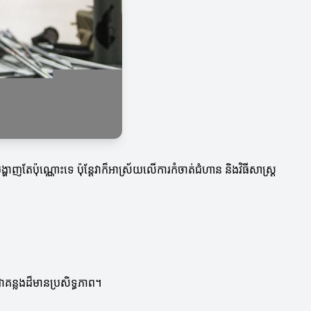
្ហាញតែប៉ុណ្ណោះទេ ប៉ុន្តែវាក៏អាស្រ័យលើការកំចាត់ជំហាន និងវិធីសាស្ត្រ
ជាគន្លងដ៏មានប្រសិទ្ធភាព។