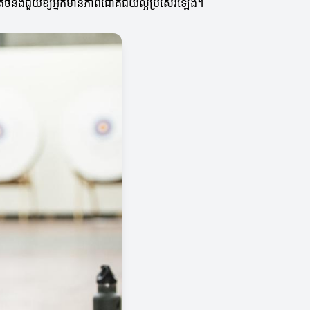
បាញ់តិចនឹងជួយឱ្យអ្នកមានភាពជោគជ័យល្អប្រសើរឡើង។