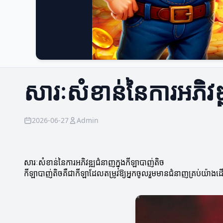
សារៈសំខាន់នៃការអភិវឌ
2026-06-27
Admin
សារៈសំខាន់នៃការអភិវឌ្ឍជំនាញក្នុងកីឡាបាញ់តិច
កីឡាបាញ់តិចគឺជាកីឡាដែលតម្រូវឱ្យអ្នកចូលរួមមានជំនាញគ្រប់យ៉ា