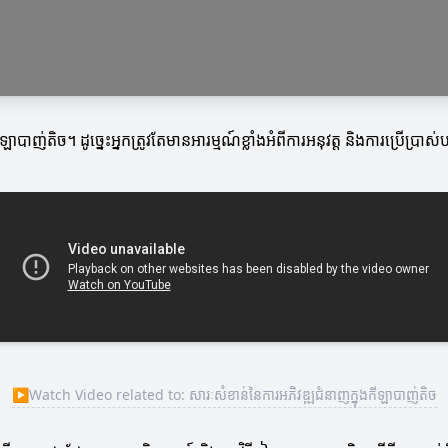
ាបាញ់តិច។ ដូច្នេះអ្នកត្រូវតែមានអារម្មណ៍ខ្លាំងអំពីការអនុវត្ត និងការប្រើប្រាស់
▶
Watch Video related to: សារៈសំខាន់នៃការអភិវឌ្ឍជំនាញក្នុងកីឡាបាញ់តិច