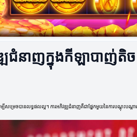
្ឍជំនាញក្នុងកីឡាបាញ់តិច
ងដើម្បីសម្រេចបានលទ្ធផលល្អ។ ការអភិវឌ្ឍជំនាញគឺជាផ្នែកមួយនៃការបណ្តុះ