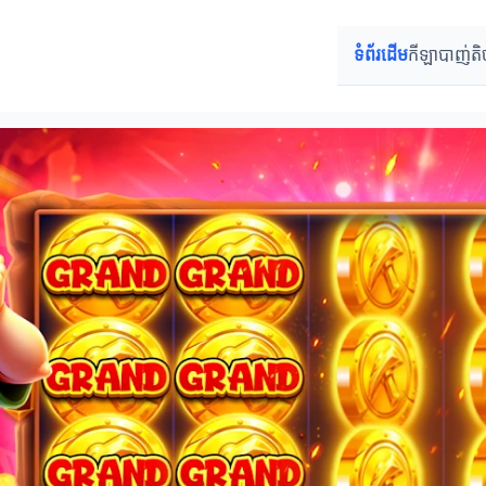
ទំព័រដើម
កីឡាបាញ់តិ