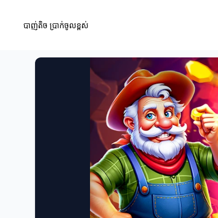
បាញ់តិច ប្រាក់ចូលខ្ពស់