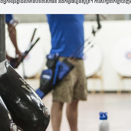
មានពីអ្នកអនុវត្តដែលមានបទពិសោធន៍ និងកម្មវិធីរៀនសូត្រ។ ការសិក្សាពីកីឡា