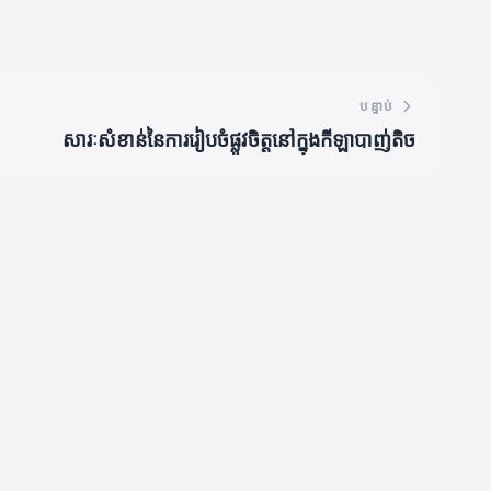
បន្ទាប់
សារៈសំខាន់នៃការរៀបចំផ្លូវចិត្តនៅក្នុងកីឡាបាញ់តិច