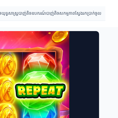
ច
យុទ្ធសាស្ត្របាញ់តិច
ឧបករណ៍បាញ់តិច
សកម្មភាពស្វែងរកប្រាក់ចូល