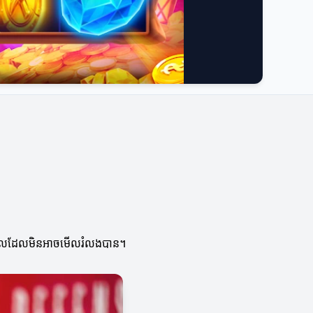
បណ្តាលដែលមិនអាចមើលរំលងបាន។