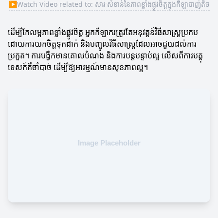
▶
Watch Video related to: សារៈសំខាន់នៃភាពខ្លាំងផ្លូវចិត្តក្នុងកីឡាបាញ់តិច
ដើម្បីកែលម្អភាពខ្លាំងផ្លូវចិត្ត អ្នកកីឡាករត្រូវតែអនុវត្តន៍វិធីសាស្ត្រប្រកប
ដោយការយកចិត្តទុកដាក់ និងបញ្ចូលវិធីសាស្ត្រដែលអាចជួយដល់ការ
ប្រកួត។ ការបង្វឹកមានគោលបំណង និងការបន្តបន្ទាប់ល្អ លើសពីការបគ្គុ
ទេសក៍គឺចាំបាច់ ដើម្បីឱ្យអារម្មណ៍មានសុខភាពល្អ។