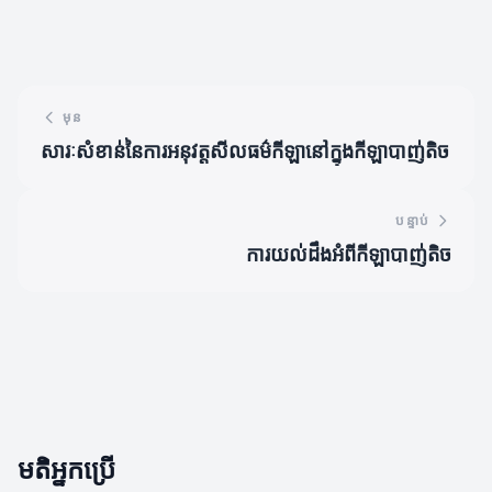
មុន
សារៈសំខាន់នៃការអនុវត្តសីលធម៌កីឡានៅក្នុងកីឡាបាញ់តិច
បន្ទាប់
ការយល់ដឹងអំពីកីឡាបាញ់តិច
មតិអ្នកប្រើ