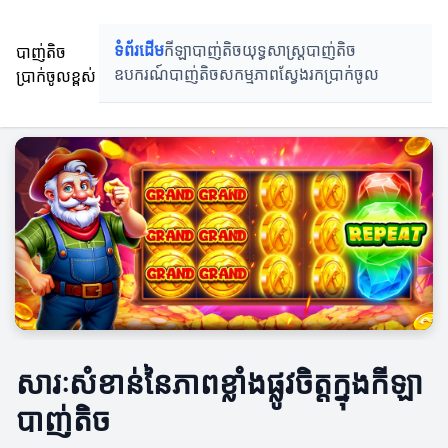
បាញ់តិច
ទំព័រដើម
កីឡាបាញ់តិច
យុទ្ធសាស្ត្របាញ់តិច
ប្រាក់ចូលខ្ពស់
ឧបករណ៍បាញ់តិច
សកម្មភាពស្វែងរកប្រាក់ចូល
សារៈសំខាន់នៃភាពខ្លាំងផ្លូវចិត្តក្នុងកីឡា
បាញ់តិច