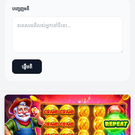
បញ្ចេញមតិ
ផ្ញើមតិ