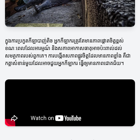
ក្នុងការប្រកួតកីឡាបាញ់តិច អ្នកកីឡាករត្រូវតែមានភាពផ្តោតចិត្តខ្ពស់
ខណៈពេលដែលអារម្មណ៍ និងសភាពអាកាសធាតុអាចប៉ះពាល់ដល់
សមត្ថភាពរបស់ពួកគេ។ ការបង្កើតសភាពផ្លូវចិត្តដែលមានភាពខ្លាំង គឺជា
កត្តាសំខាន់មួយដែលអាចជួយអ្នកកីឡាករ ធ្វើឲ្យមានភាពជោគជ័យ។