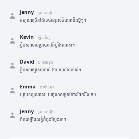
Jenny
មុននេះបន្តិច
អរគុណច្រើនដែលបានផ្តល់ចំណេះដឹងថ្មីៗ។
Kevin
ម្សិលមិញ
ខ្លឹមសារមានប្រយោជន៍ខ្លាំងណាស់។
David
២ ម៉ោងមុន
ខ្លឹមសារច្បាស់លាស់ ងាយយល់ណាស់។
Emma
២ ម៉ោងមុន
អត្ថបទល្អណាស់! អរគុណសម្រាប់ការចែករំលែក។
Jenny
មុននេះបន្តិច
ពិតជាអ្វីដែលខ្ញុំកំពុងស្វែងរក។