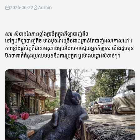
2026-06-22
Admin
សារៈសំខាន់នៃភាពខ្លាំងផ្លូវចិត្តក្នុងកីឡាបាញ់តិច
នៅក្នុងកីឡាបាញ់តិច មានមុខងារច្រើនជាងគ្រាន់តែបាញ់ដល់គោលដៅ។
ភាពខ្លាំងផ្លូវចិត្តគឺជាសមត្ថភាពមួយដែលអាចជួយអ្នកកីឡាករ យ៉ាងដូចមុន
មិនថាគាត់កំពុងប្រឈមមុខនឹងការប្រកួត ឬម៉ោងបង្ហោះសំខាន់ៗ។