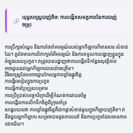
យុទ្ធសាស្ត្របាញ់តិច: ការបង្កើតសមត្ថភាពនៃការបាញ់
🔗
ចម្រុះ
ការប្រឹក្សាសំណួរ និងការថែទាំអារម្មណ៍របស់អ្នកកីឡាករក៏មានសារៈសំខាន់
ដែរ។ គួរតែមានការពិភាក្សាអំពីអារម្មណ៍ និងការទទួលការបង្ហាញខ្លួនក្នុង
អំឡុងពេលប្រកួត។ វាត្រូវបានបង្ហាញថាការបង្កើតទីកន្លែងសុវត្ថិភាព
អាចជួយដល់អ្នកកីឡាករបានយ៉ាងច្រើន។
វិធីសាស្ត្រដែលអាចជួយកែលម្អភាពខ្លាំងផ្លូវចិត្ត
ការធ្វើមេរៀនក្នុងការប្រកួត
ការធ្វើការប្រែប្រួលបម្រាម
ការប្រើប្រាស់បច្ចេកវិទ្យាដើម្បីកំណត់ការវាយតម្លៃ
ការបង្កើនការលើកទឹកចិត្តពីក្រុមគាំទ្រ
សង្ខេបបានថា ភាពខ្លាំងផ្លូវចិត្តគឺជាកត្តាសំខាន់មួយក្នុងកីឡាបាញ់តិច។ វា
នឹងជួយអ្នកកីឡាករ សម្រេចបាននូវគោលដៅ និងការប្រកួតដែលមានភាព
ជោគជ័យ។