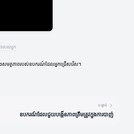
ងរបស់អ្នក
ព និងសមត្ថភាពរបស់ឧបករណ៍ដែលអ្នកជ្រើសរើស។
បន្ទាប់
ឧបករណ៍ដែលជួយបង្កើនភាពត្រឹមត្រូវក្នុងការបាញ់