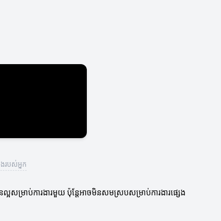
ងរបស់អ្នក
អសម្រាប់ការងារមួយ ប៉ុន្តែអាចមិនសមស្របសម្រាប់ការងារផ្សេង