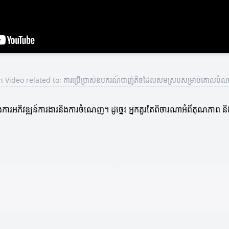
 Video related to: ការប្រើប្រាស់ឧបករណ៍បាញ់តិចដែលសមស្របសម្រាប់គោលបំណ
ការអភិវឌ្ឍន៍ការងារនិងការចំណេញ។ ដូច្នេះ អ្នកគួរតែពិចារណាអំពីគុណភា