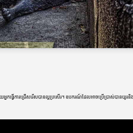
កធ្វើការជ្រើសរើសបានល្អប្រសើរ។ ឧបករណ៍ដែលអាចប្រើប្រាស់បានយូរនិងមាន