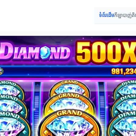
ទំព័រដើម
កីឡាបាញ់តិ