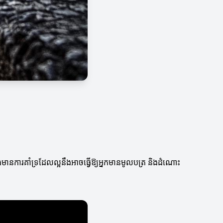
ការ​គាំទ្រដែលល្អនឹងអាចធ្វើឱ្យអ្នកមានមូលបត្រ និងដំណោះ