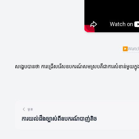
▶
Watch
សង្ខេបបានថា ការជ្រើសរើសឧបករណ៍សមស្របគឺជាការសំខាន់មួយក្នុង
មុន
ការយល់ដឹងច្បាស់ពីឧបករណ៍បាញ់តិច