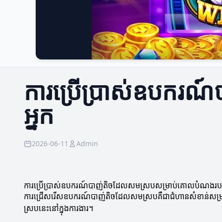
ការប្រើប្រាស់ឧបករ
អ្នក
2026-06-11
Admin
ការប្រើប្រាស់ឧបករណ៍បាញ់តិចដែលសមស្របសម្រាប់គោលបំណងរបស
ការជ្រើសរើសឧបករណ៍បាញ់តិចដែលសមស្របគឺជាជំហានសំខាន់សម្រាប់នរ
ស្របនេះនៅក្នុងការងារ។