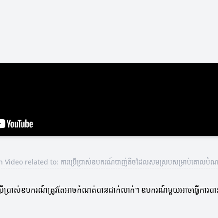
 Video related to: ការប្រើប្រាស់ឧបករណ៍បាញ់តិចដែលសមស្របសម្រាប់គោលបំណ
ើប្រាស់ឧបករណ៍ត្រូវតែអាចកំណត់បានជាក់លាក់។ ឧបករណ៍មួយអាចធ្វើការបានល្