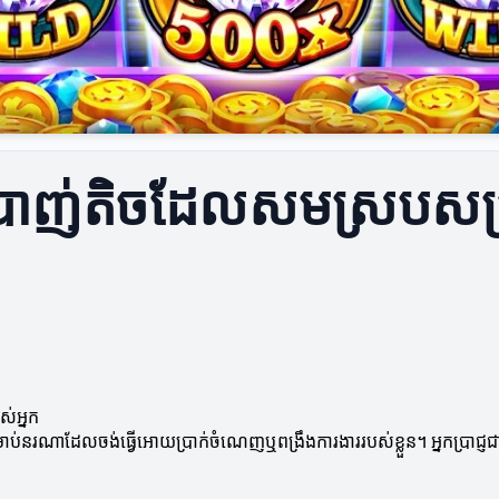
ណ៍បាញ់តិចដែលសមស្របស
់អ្នក
ណាដែលចង់ធ្វើអោយប្រាក់ចំណេញឬពង្រឹងការងាររបស់ខ្លួន។ អ្នកប្រាជ្ញជា