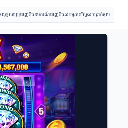
ច
យុទ្ធសាស្ត្របាញ់តិច
ឧបករណ៍បាញ់តិច
សកម្មភាពស្វែងរកប្រាក់ចូល