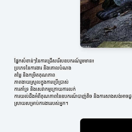
ផ្នែកសំខាន់ៗនៃការជ្រើសរើសឧបករណ៍រួមមាន៖
ប្រភេទនៃការងារ និងគោលបំណង
តម្លៃ និងកម្រិតគុណភាព
ភាពងាយស្រួលក្នុងការប្រើប្រាស់
ការគាំទ្រ និងសេវាកម្មក្រោយការលក់
ការយល់ដឹងអំពីគុណភាពនៃឧបករណ៍បាញ់តិច និងការសាងសង់អាចជួយអ្ន
ស្រាយសម្រាប់ការងាររបស់អ្នក។