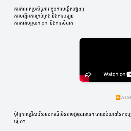
ការកំណត់ប្រសិទ្ធភាពក្នុងការបង្កើតផ្សេងៗ
ការបង្កើនការគ្រប់គ្រង និងការបញ្ជូន
ការកាត់បន្ថយក phí និងការលំបាក
▶
Watch
ប៉ុន្តែការជ្រើសរើសឧបករណ៍មិនអាចអ៊ូឌូបានទេ។ គោលបំណងនៃការប្រ
ទៀត។