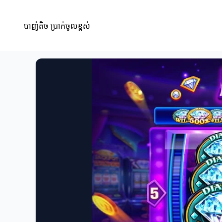
បាញ់តិច ប្រាក់ចូលខ្ពស់