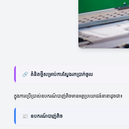
🔗
គំនិតថ្មីសម្រាប់ការស្វែងរកប្រាក់ចូល
ក្នុងការប្រើប្រាស់ឧបករណ៍បាញ់តិចមានអត្ថប្រយោជន៍នានាដូចជា៖
📰
ឧបករណ៍បាញ់តិច