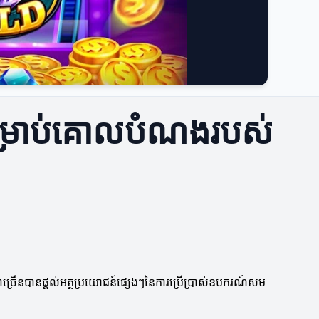
ម្រាប់គោលបំណងរបស់
ច្រើនបានផ្តល់អត្ថប្រយោជន៍ផ្សេងៗនៃការប្រើប្រាស់ឧបករណ៍សម