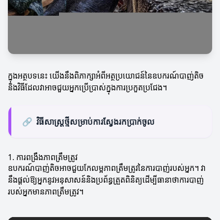
ក្នុងអត្ថបទនេះ យើងនឹងពិភាក្សាអំពីអត្ថប្រយោជន៍នៃឧបករណ៍បាញ់តិច
និងវិធីដែលវាអាចជួយអ្នកប្រើប្រាស់ក្នុងការប្រកួតប្រជែង។
🔗
វិធីសាស្រ្តថ្មីសម្រាប់ការស្វែងរកប្រាក់ចូល
1. ការពង្រឹងភាពត្រឹមត្រូវ
ឧបករណ៍បាញ់តិចអាចជួយកែលម្អភាពត្រឹមត្រូវនៃការបាញ់របស់អ្នក។ វា
នឹងផ្តល់ឱ្យអ្នកនូវអនុសាសន៍និងប្រព័ន្ធត្រួតពិនិត្យដើម្បីធានាថាការបាញ់
របស់អ្នកមានភាពត្រឹមត្រូវ។