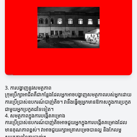
3. ការបង្ហាញនូវសមត្ថភាព
ក្រុមប្រឹក្សាអាជីពគឺជាកន្លែងដែលអ្នកអាចបង្ហាញសមត្ថភាពរបស់អ្នកដោយ
ការប្រើប្រាស់ឧបករណ៍បាញ់តិច។ វានឹងធ្វើឲ្យអ្នកមានឱកាសក្នុងការប្រកួត
ជាមួយអ្នកប្រកួតដទៃទៀត។
4. សមត្ថភាពក្នុងការបង្កើតគម្រោង
ការប្រើប្រាស់ឧបករណ៍បាញ់តិចអាចជួយអ្នកក្នុងការបង្កើតគម្រោងដែល
មានគុណភាពខ្ពស់។ វាអាចជួយរក្សាអត្រាសម្រេចបានល្អ និងកែលម្អ