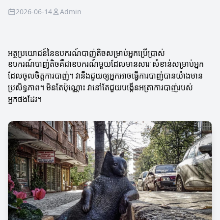
2026-06-14
Admin
អត្ថប្រយោជន៍នៃឧបករណ៍បាញ់តិចសម្រាប់អ្នកប្រើប្រាស់
ឧបករណ៍បាញ់តិចគឺជាឧបករណ៍មួយដែលមានសារៈសំខាន់សម្រាប់អ្នក
ដែលចូលចិត្តការបាញ់។ វានឹងជួយឲ្យអ្នកអាចធ្វើការបាញ់បានយ៉ាងមាន
ប្រសិទ្ធភាព។ មិនតែប៉ុណ្ណោះ វានៅតែជួយបង្កើនអត្រាការបាញ់របស់
អ្នកផងដែរ។