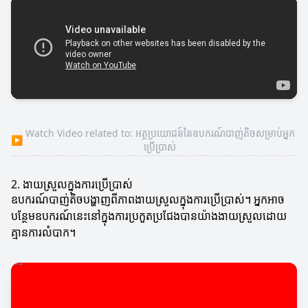
Watch Video related to: អត្ថប្រយោជន៍នៃឧបករណ៍បាញ់តិចសម្រាប់អ្នក
▶
ប្រើប្រាស់
2. ងាយស្រួលក្នុងការប្រើប្រាស់
ឧបករណ៍បាញ់តិចបង្ហាញពីភាពងាយស្រួលក្នុងការប្រើប្រាស់។ អ្នកអាច
បន្ថែមឧបករណ៍នេះនៅក្នុងការប្រកួតប្រជែងបានយ៉ាងងាយស្រួលដោយ
គ្មានការលំបាក។