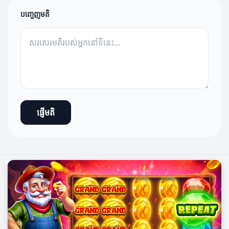
បញ្ចេញមតិ
ផ្ញើមតិ