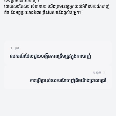
សមត្ថភាពនៃការបាញ់។
ដោយសារតែសារៈសំខាន់នេះ យើងព្រមានឲ្យអ្នកយល់អំពីឧបករណ៍បាញ់
តិច និងអត្ថប្រយោជន៍ជាច្រើនដែលវានឹងផ្តល់ឱ្យអ្នក។
មុន
ឧបករណ៍ដែលជួយបង្កើនភាពត្រឹមត្រូវក្នុងការបាញ់
បន្ទាប់
ការប្រើប្រាស់ឧបករណ៍បាញ់តិចយ៉ាងជ្រាលជ្រៅ