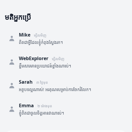
មតិអ្នកប្រើ
Mike
ម្សិលមិញ
ពិតជាអ្វីដែលខ្ញុំកំពុងស្វែងរក។
WebExplorer
ម្សិលមិញ
ខ្លឹមសារមានប្រយោជន៍ខ្លាំងណាស់។
Sarah
៣ ថ្ងៃមុន
អត្ថបទល្អណាស់! អរគុណសម្រាប់ការចែករំលែក។
Emma
២ ម៉ោងមុន
ខ្ញុំពិតជាចូលចិត្តអានវាណាស់។