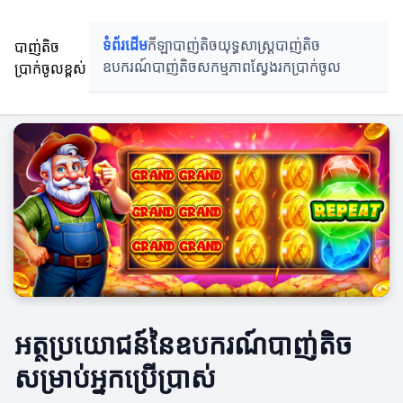
បាញ់តិច
ទំព័រដើម
កីឡាបាញ់តិច
យុទ្ធសាស្ត្របាញ់តិច
ប្រាក់ចូលខ្ពស់
ឧបករណ៍បាញ់តិច
សកម្មភាពស្វែងរកប្រាក់ចូល
អត្ថប្រយោជន៍នៃឧបករណ៍បាញ់តិច
សម្រាប់អ្នកប្រើប្រាស់