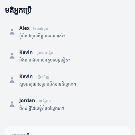
មតិអ្នកប្រើ
Alex
២ ម៉ោងមុន
ខ្ញុំពិតជាចូលចិត្តអានវាណាស់។
Kevin
មុននេះបន្តិច
នឹងតាមដានរាល់អត្ថបទបន្តទៀត។
Kevin
ម្សិលមិញ
សូមអរគុណសម្រាប់ព័ត៌មានដ៏ល្អនេះ។
Jordan
៣ ថ្ងៃមុន
ពិតជាអ្វីដែលខ្ញុំកំពុងស្វែងរក។