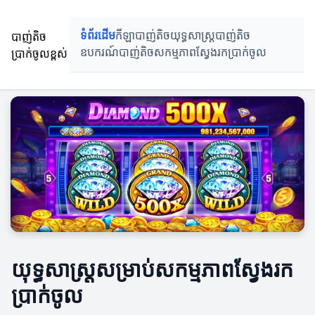
បាញ់តិច
ទំព័រដើម
កីឡាបាញ់តិច
យុទ្ធសាស្ត្របាញ់តិច
ប្រាក់ចូលខ្ពស់
ឧបករណ៍បាញ់តិច
សកម្មភាពស្វែងរកប្រាក់ចូល
យុទ្ធសាស្ត្រសម្រាប់សកម្មភាពស្វែងរក
ប្រាក់ចូល