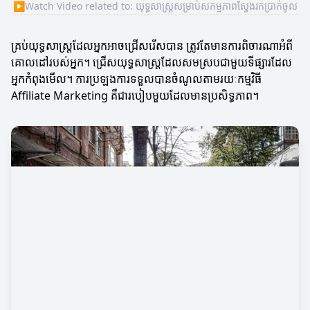
▶
Watch Video related to: យុទ្ធសាស្ត្រសម្រាប់សកម្មភាពស្វែងរកប្រាក់ចូល
គ្រប់យុទ្ធសាស្ត្រដែលអ្នកអាចជ្រើសរើសបាន ត្រូវតែមានការពិចារណាអំពី
គោលដៅរបស់អ្នក។ ជ្រើសយុទ្ធសាស្ត្រដែលសមស្របជាមួយទីផ្សារដែល
អ្នកកំពុងមើល។ ការប្រឡងការទទួលបានចំណូលតាមរយៈកម្មវិធី
Affiliate Marketing គឺជារបៀបមួយដែលមានប្រសិទ្ធភាព។