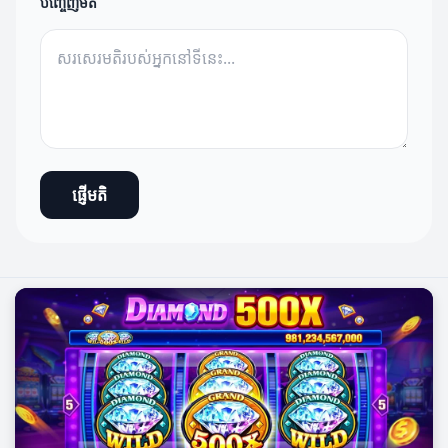
បញ្ចេញមតិ
ផ្ញើមតិ