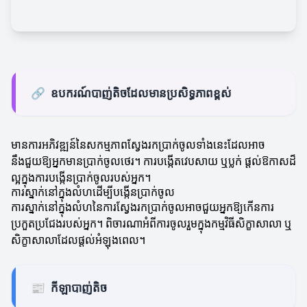
🔗
ឧបករណ៍បាញ់តិចដែលមានប្រសិទ្ធភាពខ្ពស់
មានការអភិវឌ្ឍន៍នៃសកម្មភាពស្វែងរកប្រាក់ចូលទាំងនេះដែលអាច
នឹងជួយឱ្យអ្នកមានប្រាក់ចូលថេរ។ ការបង្កើតវេបសាយ ឬប្លក់ ផ្តល់ឱកាសដ៏
ល្អក្នុងការបង្កើនប្រាក់ចូលរបស់អ្នក។
ការស្នាក់នៅក្នុងលំហដើម្បីបង្កើនប្រាក់ចូល
ការស្នាក់នៅក្នុងលំហនៃការស្វែងរកប្រាក់ចូលអាចជួយអ្នកឱ្យកើនការ
ប្រកួតប្រជែងរបស់អ្នក។ ពិចារណាអំពីការចូលរួមក្នុងកម្មវិធីសិក្ខាសាលា ឬ
សិក្ខាសាលាដែលផ្តល់អំឡុងពេល។
📰
កីឡាបាញ់តិច