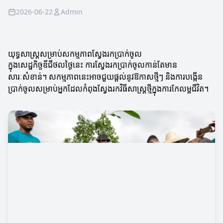
2026-06-22
Admin
យុទ្ធសាស្ត្រសម្រាប់សកម្មភាពស្វែងរកប្រាក់ចូល
ក្នុងសេដ្ឋកិច្ចឌីជីថលថ្ងៃនេះ ការស្វែងរកប្រាក់ចូលកាន់តែមាន
សារៈសំខាន់។ សកម្មភាពនេះអាចជួយផ្តល់នូវឱកាសថ្មីៗ និងការបង្កើន
ប្រាក់ចូលសម្រាប់អ្នកដែលកំពុងស្វែងរកវិធីសាស្រ្តថ្មីក្នុងការកែលម្អជីវិត។