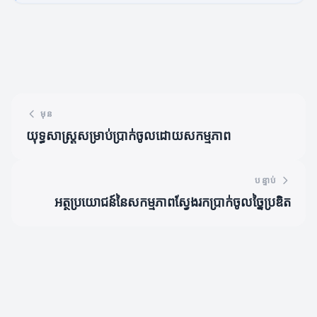
មុន
យុទ្ធសាស្ត្រសម្រាប់ប្រាក់ចូលដោយសកម្មភាព
បន្ទាប់
អត្ថប្រយោជន៍នៃសកម្មភាពស្វែងរកប្រាក់ចូលច្នៃប្រឌិត